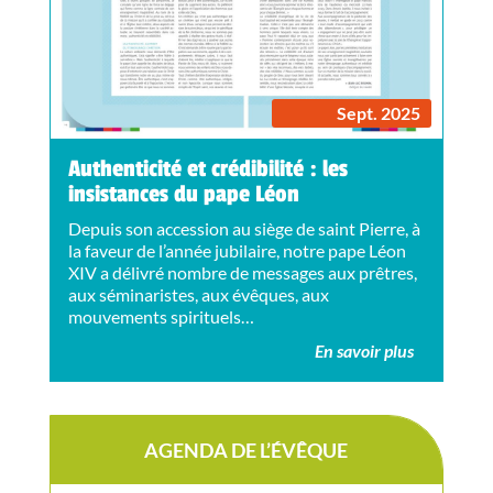
Sept. 2025
Authenticité et crédibilité : les
insistances du pape Léon
Depuis son accession au siège de saint Pierre, à
la faveur de l’année jubilaire, notre pape Léon
XIV a délivré nombre de messages aux prêtres,
aux séminaristes, aux évêques, aux
mouvements spirituels…
En savoir plus
AGENDA DE L’ÉVÊQUE