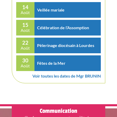
14
Veillée mariale
Août
15
Célébration de l’Assomption
Août
22
Pèlerinage diocésain à Lourdes
Août
30
Fêtes de la Mer
Août
Voir toutes les dates de Mgr BRUNIN
Communication