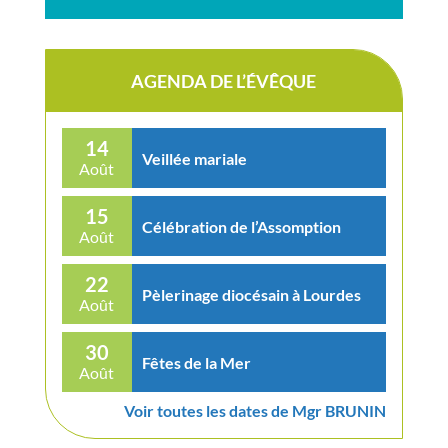
AGENDA DE L’ÉVÊQUE
14
Veillée mariale
Août
15
Célébration de l’Assomption
Août
22
Pèlerinage diocésain à Lourdes
Août
30
Fêtes de la Mer
Août
Voir toutes les dates de Mgr BRUNIN