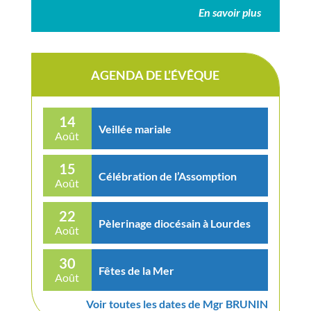
En savoir plus
AGENDA DE L’ÉVÊQUE
14
Veillée mariale
Août
15
Célébration de l’Assomption
Août
22
Pèlerinage diocésain à Lourdes
Août
30
Fêtes de la Mer
Août
Voir toutes les dates de Mgr BRUNIN