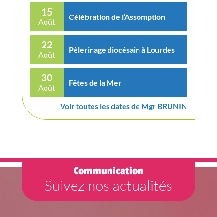
15
Célébration de l’Assomption
Août
22
Pèlerinage diocésain à Lourdes
Août
30
Fêtes de la Mer
Août
Voir toutes les dates de Mgr BRUNIN
Communication
Suivez nos actualités