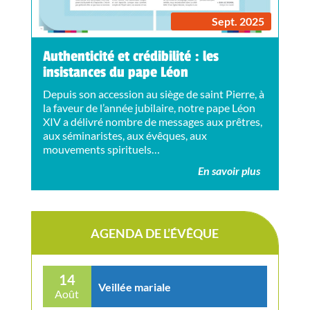
Sept. 2025
Authenticité et crédibilité : les
insistances du pape Léon
Depuis son accession au siège de saint Pierre, à
la faveur de l’année jubilaire, notre pape Léon
XIV a délivré nombre de messages aux prêtres,
aux séminaristes, aux évêques, aux
mouvements spirituels…
En savoir plus
AGENDA DE L’ÉVÊQUE
14
Veillée mariale
Août