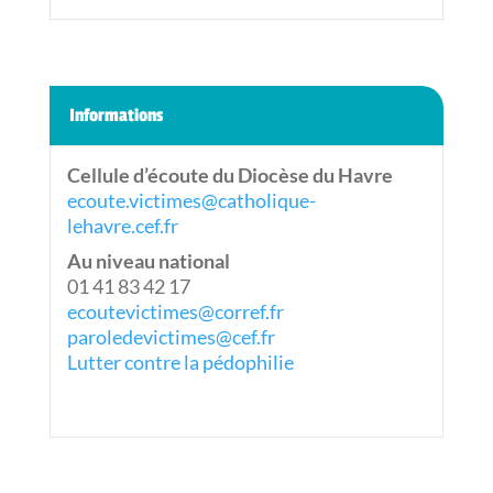
Informations
Cellule d’écoute du Diocèse du Havre
ecoute.victimes@catholique-
lehavre.cef.fr
Au niveau national
01 41 83 42 17
ecoutevictimes@corref.fr
paroledevictimes@cef.fr
Lutter contre la pédophilie