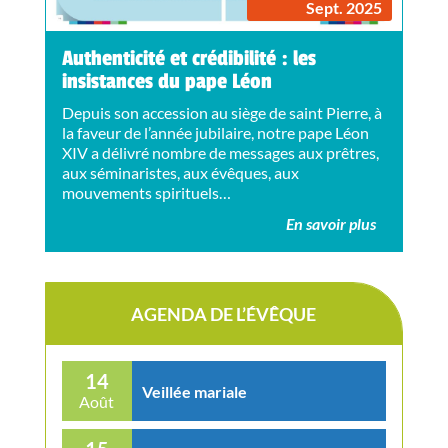
Sept. 2025
Authenticité et crédibilité : les
insistances du pape Léon
Depuis son accession au siège de saint Pierre, à
la faveur de l’année jubilaire, notre pape Léon
XIV a délivré nombre de messages aux prêtres,
aux séminaristes, aux évêques, aux
mouvements spirituels…
En savoir plus
AGENDA DE L’ÉVÊQUE
14
Veillée mariale
Août