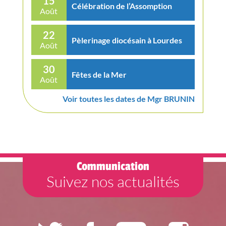
15
Célébration de l’Assomption
Août
22
Pèlerinage diocésain à Lourdes
Août
30
Fêtes de la Mer
Août
Voir toutes les dates de Mgr BRUNIN
Communication
Suivez nos actualités