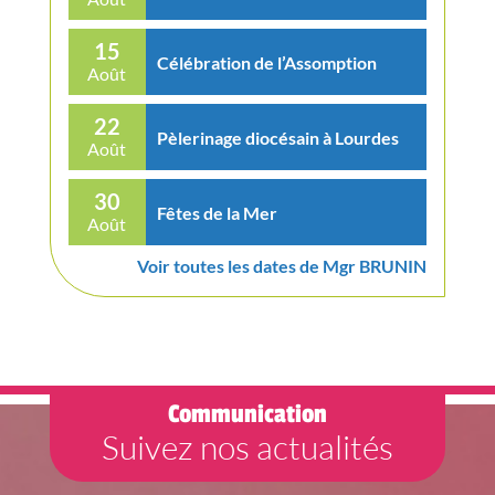
15
Célébration de l’Assomption
Août
22
Pèlerinage diocésain à Lourdes
Août
30
Fêtes de la Mer
Août
Voir toutes les dates de Mgr BRUNIN
Communication
Suivez nos actualités