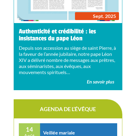
Sept. 2025
Authenticité et crédibilité : les
insistances du pape Léon
Depuis son accession au siège de saint Pierre, à
la faveur de l’année jubilaire, notre pape Léon
XIV a délivré nombre de messages aux prêtres,
aux séminaristes, aux évêques, aux
mouvements spirituels…
En savoir plus
AGENDA DE L’ÉVÊQUE
14
Veillée mariale
Août