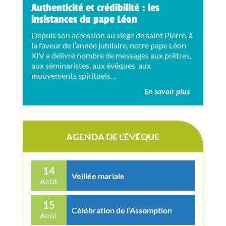
Authenticité et crédibilité : les
insistances du pape Léon
Depuis son accession au siège de saint Pierre, à
la faveur de l’année jubilaire, notre pape Léon
XIV a délivré nombre de messages aux prêtres,
aux séminaristes, aux évêques, aux
mouvements spirituels…
En savoir plus
AGENDA DE L’ÉVÊQUE
14
Veillée mariale
Août
15
Célébration de l’Assomption
Août