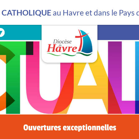
Les mouvements
La librairie
E CATHOLIQUE
au Havre et dans le Pays
La bibliothèque
La lutte contre les vio
Ouvertures exceptionnelles