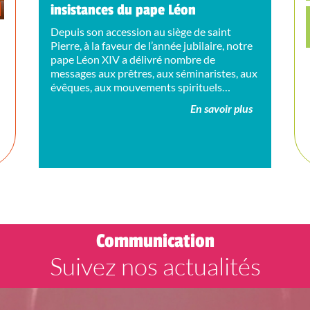
insistances du pape Léon
Depuis son accession au siège de saint
Pierre, à la faveur de l’année jubilaire, notre
pape Léon XIV a délivré nombre de
messages aux prêtres, aux séminaristes, aux
évêques, aux mouvements spirituels…
En savoir plus
ù
Communication
Suivez nos actualités