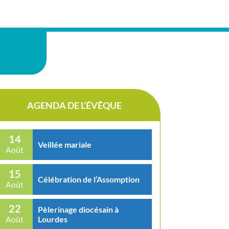
AGENDA DE L’ÉVÊQUE
14
Veillée mariale
Août
15
Célébration de l’Assomption
Août
22
Pèlerinage diocésain à
Lourdes
Août