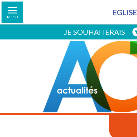
demain
Contacter la cellule d’écoute
Faire un don
Jubilé 2025
Suivre des formations
EGLIS
Connaître les horaires de la librairie
MENU
Faire un don
JE SOUHAITERAIS