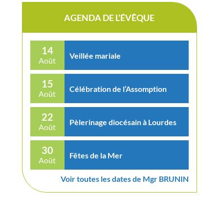
AGENDA DE L’ÉVÊQUE
14
Veillée mariale
Août
15
Célébration de l’Assomption
Août
22
Pèlerinage diocésain à Lourdes
Août
30
Fêtes de la Mer
Août
Voir toutes les dates de Mgr BRUNIN