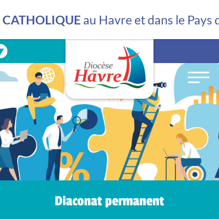
Les mouvements
La librairie
E CATHOLIQUE
au Havre et dans le Pays
La bibliothèque
La lutte contre les vio
Diaconat permanent