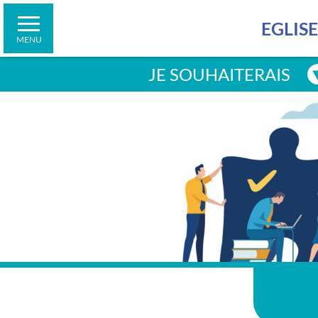
demain
Contacter la cellule d’écoute
Faire un don
Jubilé 2025
Suivre des formations
EGLIS
Connaître les horaires de la librairie
MENU
Faire un don
JE SOUHAITERAIS