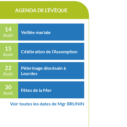
AGENDA DE L’ÉVÊQUE
14
Veillée mariale
Août
15
Célébration de l’Assomption
Août
22
Pèlerinage diocésain à
Lourdes
Août
30
Fêtes de la Mer
Août
Voir toutes les dates de Mgr BRUNIN