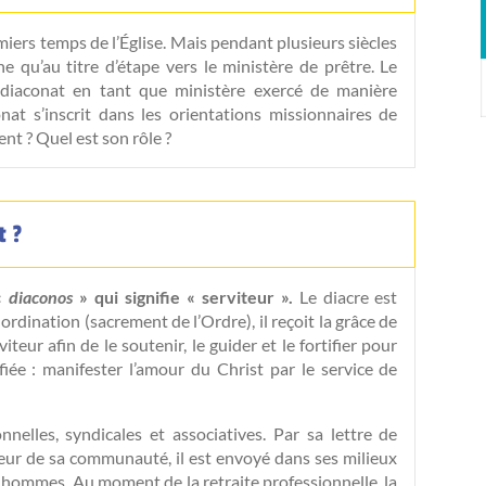
miers temps de l’Église. Mais pendant plusieurs siècles
ine qu’au titre d’étape vers le ministère de prêtre. Le
e diaconat en tant que ministère exercé de manière
at s’inscrit dans les orientations missionnaires de
ent ? Quel est son rôle ?
t ?
 «
diaconos
» qui signifie « serviteur ».
Le diacre est
rdination (sacrement de l’Ordre), il reçoit la grâce de
iteur afin de le soutenir, le guider et le fortifier pour
nfiée : manifester l’amour du Christ par le service de
nnelles, syndicales et associatives. Par sa lettre de
eur de sa communauté, il est envoyé dans ses milieux
es hommes. Au moment de la retraite professionnelle, la