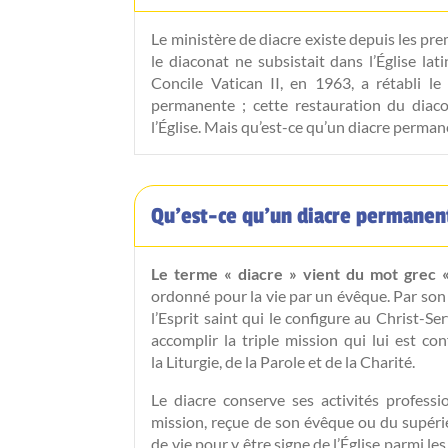
Le ministère de diacre existe depuis les pre
le diaconat ne subsistait dans l’Église lat
Concile Vatican II, en 1963, a rétabli l
permanente ; cette restauration du diacon
l’Église. Mais qu’est-ce qu’un diacre perman
Qu’est-ce qu’un diacre permanen
Le terme « diacre » vient du mot grec
ordonné pour la vie par un évêque. Par son o
l’Esprit saint qui le configure au Christ-Serv
accomplir la triple mission qui lui est co
la Liturgie, de la Parole et de la Charité.
Le diacre conserve ses activités professio
mission, reçue de son évêque ou du supéri
de vie pour y être signe de l’Église parmi l