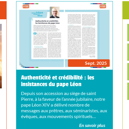
Sept. 2025
Authenticité et crédibilité : les
insistances du pape Léon
Depuis son accession au siège de saint
Pierre, à la faveur de l’année jubilaire, notre
pape Léon XIV a délivré nombre de
messages aux prêtres, aux séminaristes, aux
évêques, aux mouvements spirituels…
En savoir plus
ù