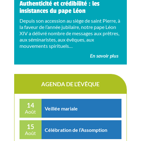
Authenticité et crédibilité : les
insistances du pape Léon
Depuis son accession au siège de saint Pierre, à
la faveur de l’année jubilaire, notre pape Léon
XIV a délivré nombre de messages aux prêtres,
aux séminaristes, aux évêques, aux
mouvements spirituels…
En savoir plus
AGENDA DE L’ÉVÊQUE
14
Veillée mariale
Août
15
Célébration de l’Assomption
Août