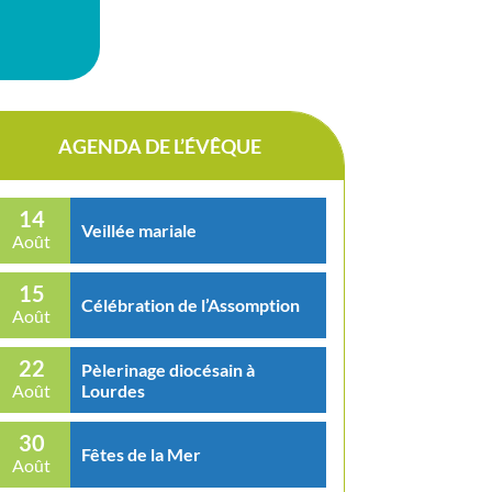
AGENDA DE L’ÉVÊQUE
14
Veillée mariale
Août
15
Célébration de l’Assomption
Août
22
Pèlerinage diocésain à
Lourdes
Août
30
Fêtes de la Mer
Août