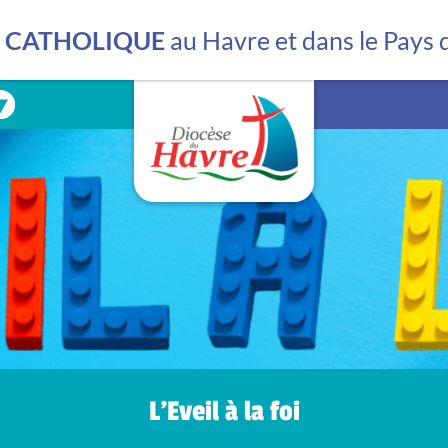
Les mouvements
La librairie
E CATHOLIQUE
au Havre et dans le Pays
La bibliothèque
La lutte contre les vio
L’Eveil à la foi