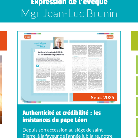
Expression de l’évêque
Mgr Jean-Luc Brunin
Sept. 2025
Authenticité et crédibilité : les
insistances du pape Léon
Depuis son accession au siège de saint
Pierre, à la faveur de l’année jubilaire, notre