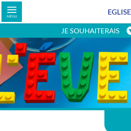
demain
Contacter la cellule d’écoute
Faire un don
Jubilé 2025
Suivre des formations
EGLIS
Connaître les horaires de la librairie
MENU
Faire un don
JE SOUHAITERAIS