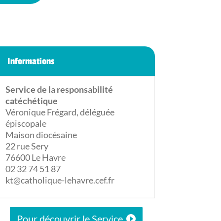
Informations
Service de la responsabilité
catéchétique
Véronique Frégard, déléguée
épiscopale
Maison diocésaine
22 rue Sery
76600 Le Havre
02 32 74 51 87
kt@catholique-lehavre.cef.fr
Pour découvrir le Service