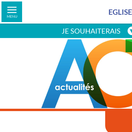
demain
Contacter la cellule d’écoute
Faire un don
Jubilé 2025
Suivre des formations
EGLIS
Connaître les horaires de la librairie
MENU
Faire un don
JE SOUHAITERAIS