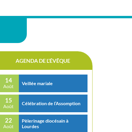
AGENDA DE L’ÉVÊQUE
14
Veillée mariale
Août
15
Célébration de l’Assomption
Août
22
Pèlerinage diocésain à
Lourdes
Août