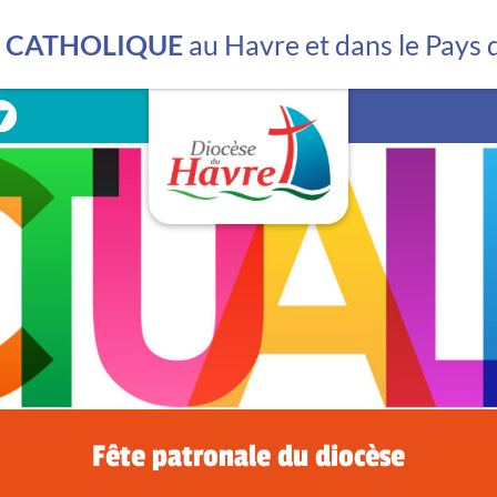
Les mouvements
La librairie
E CATHOLIQUE
au Havre et dans le Pays
La bibliothèque
La lutte contre les vio
Fête patronale du diocèse