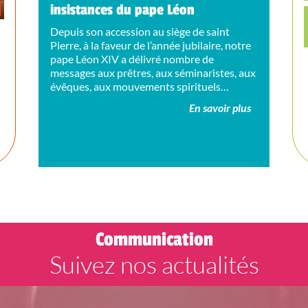
insistances du pape Léon
Depuis son accession au siège de saint
Pierre, à la faveur de l’année jubilaire, notre
pape Léon XIV a délivré nombre de
messages aux prêtres, aux séminaristes, aux
évêques, aux mouvements spirituels…
En savoir plus
ù
Communication
Suivez nos actualités