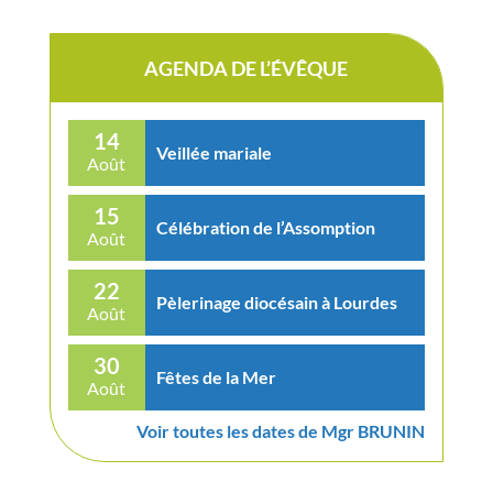
AGENDA DE L’ÉVÊQUE
14
Veillée mariale
Août
15
Célébration de l’Assomption
Août
22
Pèlerinage diocésain à Lourdes
Août
30
Fêtes de la Mer
Août
Voir toutes les dates de Mgr BRUNIN