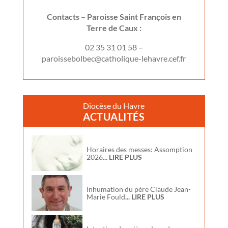
Contacts –
Paroisse Saint François en
Terre de Caux :
02 35 31 01 58 –
paroissebolbec@catholique-lehavre.cef.fr
Diocèse du Havre
ACTUALITÉS
Horaires des messes: Assomption
2026
... LIRE PLUS
Inhumation du père Claude Jean-
Marie Fould
... LIRE PLUS